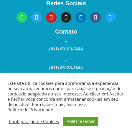
Redes Sociais
Contato
(011) 98183-3644
(011) 98183-3644
Este site utiliza cookies para aprimorar sua experiência,
atendimento@ferreirawa.com.br
ou seja armazenamos dados para análise e produção de
conteúdo adaptado ao seu interesse. Ao clicar em Aceitar
e Fechar você concorda em armazenar cookies em seu
dispositivo. Para saber mais, leia nossa
Política de Privacidade.
Copyright @ 2023 - FerreiraWA - Todos os direitos
reservados.
Configuração de Cookies
Aceitar e Fechar